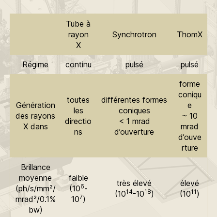
Tube à
rayon
Synchrotron
ThomX
X
Régime
continu
pulsé
pulsé
forme
coniqu
toutes
différentes formes
Génération
e
les
coniques
des rayons
~ 10
directio
< 1 mrad
X dans
mrad
ns
d’ouverture
d’ouve
rture
Brillance
moyenne
faible
très élevé
élevé
6
(ph/s/mm²/
(10
-
14
18
11
(10
-10
)
(10
)
7
mrad²/0.1%
10
)
bw)