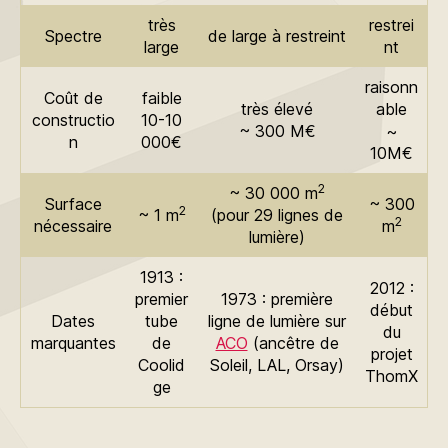
très
restrei
Spectre
de large à restreint
large
nt
raisonn
Coût de
faible
très élevé
able
constructio
10-10
~ 300 M€
~
n
000€
10M€
2
~ 30 000 m
Surface
~ 300
2
~ 1 m
(pour 29 lignes de
2
nécessaire
m
lumière)
1913 :
2012 :
premier
1973 : première
début
Dates
tube
ligne de lumière sur
du
marquantes
de
ACO
(ancêtre de
projet
Coolid
Soleil, LAL, Orsay)
ThomX
ge