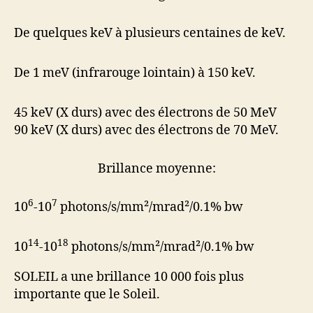
De quelques keV à plusieurs centaines de keV.
De 1 meV (infrarouge lointain) à 150 keV.
45 keV (X durs) avec des électrons de 50 MeV
90 keV (X durs) avec des électrons de 70 MeV.
Brillance moyenne:
6
7
10
-10
photons/s/mm²/mrad²/0.1% bw
14
18
10
-10
photons/s/mm²/mrad²/0.1% bw
SOLEIL a une brillance 10 000 fois plus
importante que le Soleil.