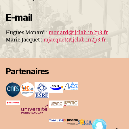
E-mail
Hugues Monard :
monard@ijclab.in2p3.fr
Marie Jacquet :
mjacquet@ijclab.in2p3.fr
Partenaires